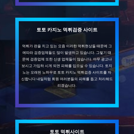
토토 카지노 먹튀검증 사이트
먹튀가 판을 치고 있는 요즘 이러한 먹튀현상들 때문에 그
에따라 검증업체들도 많이 발생하고 있습니다. 그렇기 때
문에 검증업체 또한 신생 업체들이 많습니다. 아무 광고나
보시고 가입하 시게 되면 피해를 입으실 수 있습니다. 토지
노는 오래된 노하우로 토토 카지노 먹튀검증 사이트를 자
신합니다 내일처럼 회원 여러분들의 피해를 돕고 처리해드
리겠습니다.
토토 먹튀사이트