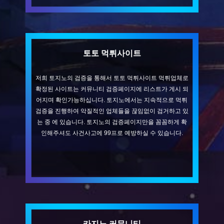
토토 먹튀사이트
저희 토지노의 검증을 통해서 토토 먹튀사이트 먹튀업체로
확정된 사이트는 커뮤니티 검증페이지에 리스트가 게시 되
어지며 확인가능하십니다. 토지노에서는 지속적으로 먹튀
검증을 진행하여 악질적인 업체들을 끊임없이 검거하고 있
는 중 에 있습니다. 토지노의 검증페이지만을 꼼꼼하게 확
인해주셔도 사건사고에 99프로 예방하실 수 있습니다.
카지노 커뮤니티