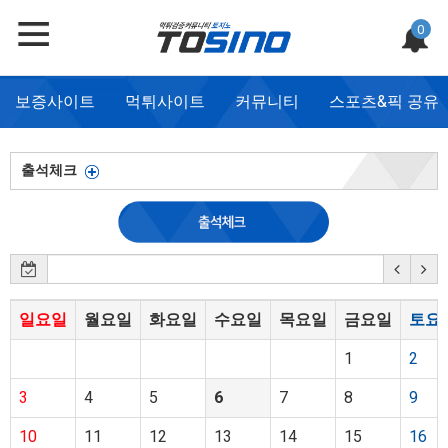
0
보증사이트
먹튀사이트
커뮤니티
스포츠&픽 공유
출석체크
일요일
월요일
화요일
수요일
목요일
금요일
토요
1
2
3
4
5
6
7
8
9
10
11
12
13
14
15
16