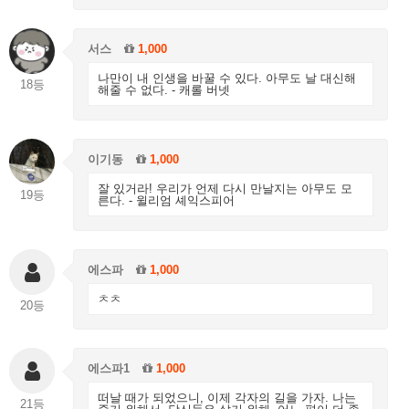
서스
1,000
나만이 내 인생을 바꿀 수 있다. 아무도 날 대신해
18등
해줄 수 없다. - 캐롤 버넷
이기동
1,000
잘 있거라! 우리가 언제 다시 만날지는 아무도 모
19등
른다. - 윌리엄 셰익스피어
에스파
1,000
ㅊㅊ
20등
에스파1
1,000
떠날 때가 되었으니, 이제 각자의 길을 가자. 나는
21등