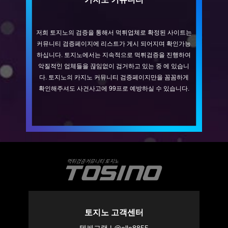
저희 토지노의 검증을 통해서 먹튀업체로 확정된 사이트는
커뮤니티 검증페이지에 리스트가 게시 되어지며 확인가능
하십니다. 토지노에서는 지속적으로 먹튀검증을 진행하여
악질적인 업체들을 끊임없이 검거하고 있는 중 에 있습니
다. 토지노의 카지노 커뮤니티 검증페이지만을 꼼꼼하게
확인해주셔도 사건사고에 99프로 예방하실 수 있습니다.
토지노 고객센터