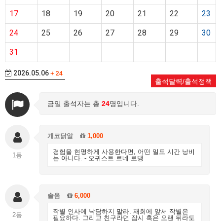
17
18
19
20
21
22
23
24
25
26
27
28
29
30
31
2026.05.06
+ 24
출석달력/출석정책
금일 출석자는 총
24
명입니다.
개코닭알
1,000
경험을 현명하게 사용한다면, 어떤 일도 시간 낭비
1등
는 아니다. - 오귀스트 르네 로댕
솔옴
6,000
작별 인사에 낙담하지 말라. 재회에 앞서 작별은
2등
필요하다. 그리고 친구라면 잠시 혹은 오랜 뒤라도