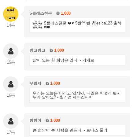
S클래스천문
1,000
​๑•ิ.•ั๑ S클래스천문 ❤️♥ 5월^^ 텔 @jesica123 출첵
14등
​๑•ิ.•ั๑ ♥❤️
빙고빙고
1,000
삶이 있는 한 희망은 있다. - 키케로
15등
무법자
1,000
우리는 오늘은 이러고 있지만, 내일은 어떻게 될지
16등
누가 알아요? - 윌리엄 셰익스피어
빵빵이
1,000
큰 희망이 큰 사람을 만든다. - 토마스 풀러
17등