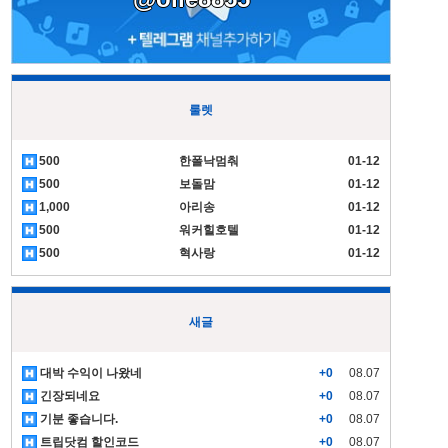
룰렛
500
한폴낙멈춰
01-12
500
보돌맘
01-12
1,000
아리송
01-12
500
워커힐호텔
01-12
500
혁사랑
01-12
새글
대박 수익이 나왔네
+0
08.07
긴장되네요
+0
08.07
기분 좋습니다.
+0
08.07
트립닷컴 할인코드
+0
08.07