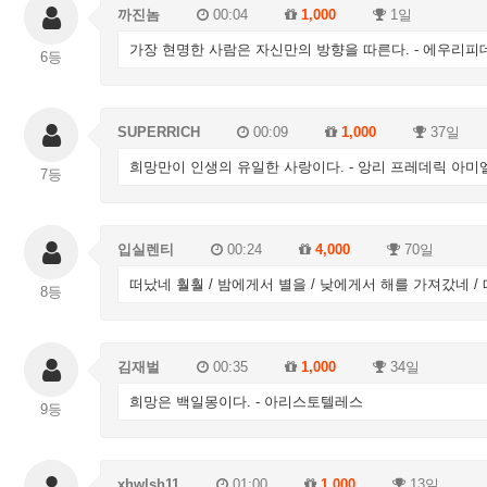
까진놈
00:04
1,000
1일
가장 현명한 사람은 자신만의 방향을 따른다. - 에우리피
6등
SUPERRICH
00:09
1,000
37일
희망만이 인생의 유일한 사랑이다. - 앙리 프레데릭 아미
7등
입실렌티
00:24
4,000
70일
떠났네 훨훨 / 밤에게서 별을 / 낮에게서 해를 가져갔네 /
8등
김재벌
00:35
1,000
34일
희망은 백일몽이다. - 아리스토텔레스
9등
xhwlsh11
01:00
1,000
13일