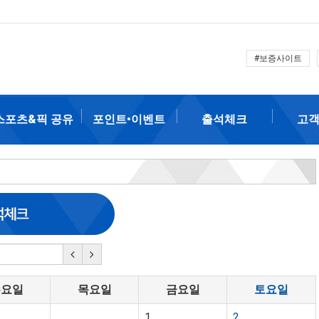
#보증사이트
스포츠&픽 공유
포인트•이벤트
출석체크
고
수요일
목요일
금요일
토요일
1
2