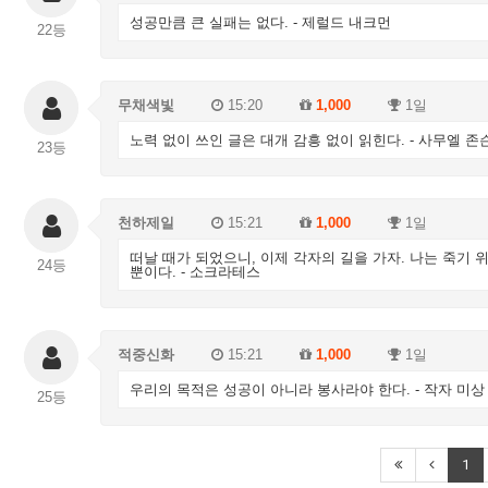
성공만큼 큰 실패는 없다. - 제럴드 내크먼
22등
무채색빛
15:20
1,000
1일
노력 없이 쓰인 글은 대개 감흥 없이 읽힌다. - 사무엘 존
23등
천하제일
15:21
1,000
1일
떠날 때가 되었으니, 이제 각자의 길을 가자. 나는 죽기 위
24등
뿐이다. - 소크라테스
적중신화
15:21
1,000
1일
우리의 목적은 성공이 아니라 봉사라야 한다. - 작자 미상
25등
1