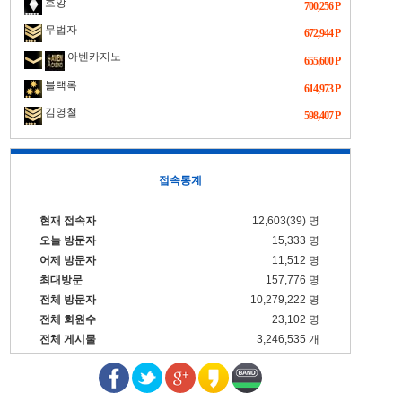
흐앙
700,256 P
무법자
672,944 P
아벤카지노
655,600 P
블랙록
614,973 P
김영철
598,407 P
접속통계
현재 접속자
12,603(39) 명
오늘 방문자
15,333 명
어제 방문자
11,512 명
최대방문
157,776 명
전체 방문자
10,279,222 명
전체 회원수
23,102 명
전체 게시물
3,246,535 개