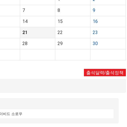
7
8
9
14
15
16
21
22
23
28
29
30
출석달력/출석정책
데이비드 소로우