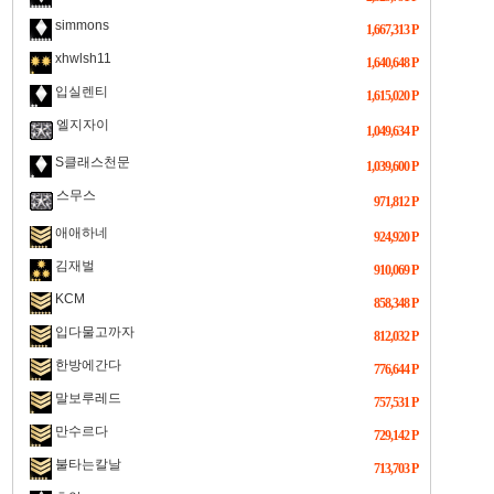
simmons
1,667,313 P
xhwlsh11
1,640,648 P
입실렌티
1,615,020 P
엘지자이
1,049,634 P
S클래스천문
1,039,600 P
스무스
971,812 P
애애하네
924,920 P
김재벌
910,069 P
KCM
858,348 P
입다물고까자
812,032 P
한방에간다
776,644 P
말보루레드
757,531 P
만수르다
729,142 P
불타는칼날
713,703 P