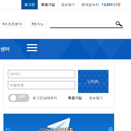
로그인
회원가입
정보찾기
현재접속자 :
12,603 (
39
)
#스포츠분석
#토지노
객센터
LOGIN
OFF
로그인상태유지
회원가입
정보찾기
@olle8855