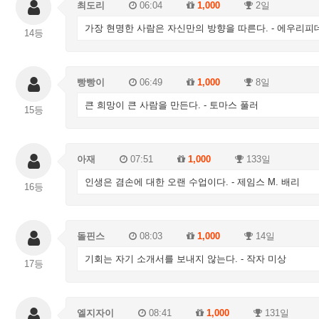
최도리
06:04
1,000
2일
가장 현명한 사람은 자신만의 방향을 따른다. - 에우리피
14등
빵빵이
06:49
1,000
8일
큰 희망이 큰 사람을 만든다. - 토마스 풀러
15등
아재
07:51
1,000
133일
인생은 겸손에 대한 오랜 수업이다. - 제임스 M. 배리
16등
돌핀스
08:03
1,000
14일
기회는 자기 소개서를 보내지 않는다. - 작자 미상
17등
엘지자이
08:41
1,000
131일