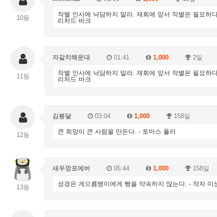
작별 인사에 낙담하지 말라. 재회에 앞서 작별은 필요하다.
10등
리처드 바크
자갈치해운대
01:41
1,000
2일
작별 인사에 낙담하지 말라. 재회에 앞서 작별은 필요하다.
11등
리처드 바크
김봉달
03:04
1,000
158일
큰 희망이 큰 사람을 만든다. - 토마스 풀러
12등
새우깡포에버
05:44
1,000
158일
성경은 게으름뱅이에게 빵을 약속하지 않는다. - 작자 미
13등