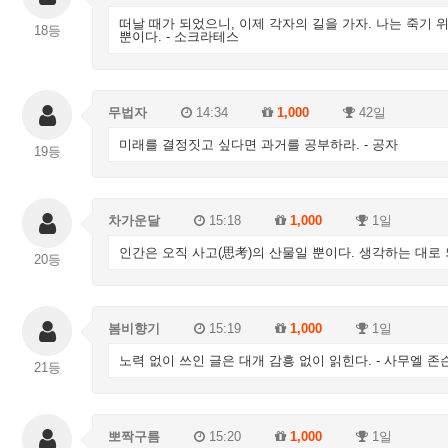
떠날 때가 되었으니, 이제 각자의 길을 가자. 나는 죽기 위
18등
뿐이다. - 소크라테스
무법자
14:34
1,000
42일
미래를 결정짓고 싶다면 과거를 공부하라. - 공자
19등
차가운달
15:18
1,000
1일
인간은 오직 사고(思考)의 산물일 뿐이다. 생각하는 대로 되
20등
봄비향기
15:19
1,000
1일
노력 없이 쓰인 글은 대개 감흥 없이 읽힌다. - 사무엘 존
21등
뽀짝구름
15:20
1,000
1일