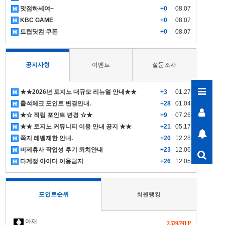
맛점하세여~
+0
08.07
KBC GAME
+0
08.07
트립닷컴 쿠폰
+0
08.07
공지사항
이벤트
설문조사
★★2026년 토지노 대규모 리뉴얼 안내★★
+3
01.27
출석체크 포인트 변경안내.
+28
01.04
★☆ 적립 포인트 변경 ☆★
+9
07.26
★★ 토지노 커뮤니티 이용 안내 공지 ★★
+21
05.17
쪽지 레벨제한 안내.
+20
12.28
비제휴사 작업성 후기 퇴치안내
+23
12.06
다계정 아이디 이용금지
+26
12.05
포인트순위
회원랭킹
아재
2,529,791 P